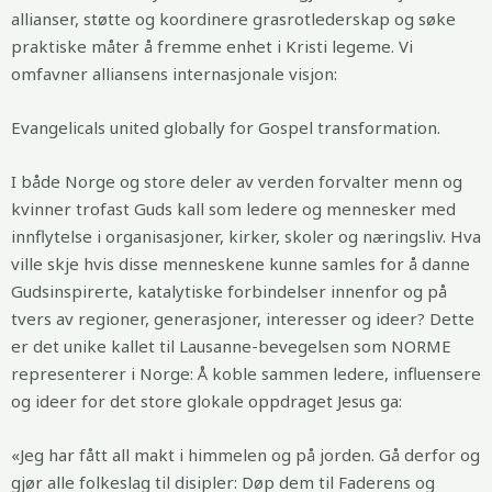
allianser, støtte og koordinere grasrotlederskap og søke
praktiske måter å fremme enhet i Kristi legeme. Vi
omfavner alliansens internasjonale visjon:
Evangelicals united globally for Gospel transformation.
I både Norge og store deler av verden forvalter menn og
kvinner trofast Guds kall som ledere og mennesker med
innflytelse i organisasjoner, kirker, skoler og næringsliv. Hva
ville skje hvis disse menneskene kunne samles for å danne
Gudsinspirerte, katalytiske forbindelser innenfor og på
tvers av regioner, generasjoner, interesser og ideer? Dette
er det unike kallet til Lausanne-bevegelsen som NORME
representerer i Norge: Å koble sammen ledere, influensere
og ideer for det store glokale oppdraget Jesus ga:
«Jeg har fått all makt i himmelen og på jorden. Gå derfor og
gjør alle folkeslag til disipler: Døp dem til Faderens og