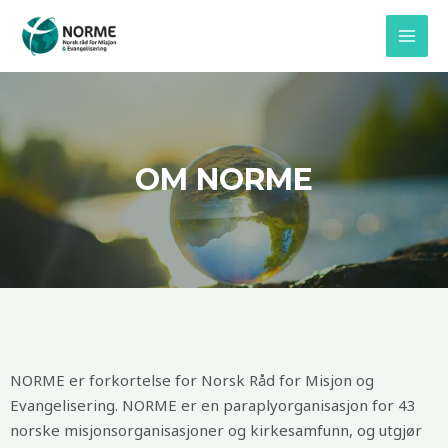
Skip
MAI
to
MEN
content
OM NORME
NORME er forkortelse for Norsk Råd for Misjon og
Evangelisering. NORME er en paraplyorganisasjon for 43
norske misjonsorganisasjoner og kirkesamfunn, og utgjør