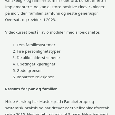
vanskelig – og familier som har det bra. Kurset er lett å
implementere, og kan gi store positive ringvirkninger
på individer, familier, samfunn og neste generasjon.
Oversatt og revidert i 2023.
Videokurset består av 6 moduler med arbeidshefte:
Fem familiesystemer
Fire personlighetstyper
De ulike alderstrinnene
Ubetinget kjærlighet
Gode grenser
Reparere relasjoner
Ressurs for par og familier
Hilde Aarskog har Mastergrad i Familieterapi og
systemisk praksis og har drevet eget veiledningsforetak
siden 2015. Hun er gift, og mor til 3 barn. Hilde har vært