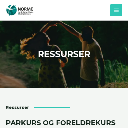
Skip
MAI
to
MEN
content
RESSURSER
Ressurser
PARKURS OG FORELDREKURS